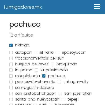
fumigadores.mx
pachuca
12 artículos
hidalgo
actopan
el-llano
epazoyucan
fraccionamientos-del-sur
huejutla-de-reyes
ixmiquilpan
la-palma
la-providencia
mixquiahuala
pachuca
paseos-de-chavarria
sahagun-city
san-agustin-tlaxiaca
san-cristobal-chacon
san-jose-atlan
santa-ana-hueytlalpan
tepeji