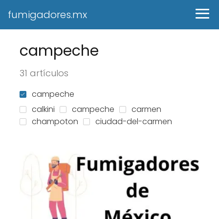
fumigadores.mx
campeche
31 artículos
campeche
calkini
campeche
carmen
champoton
ciudad-del-carmen