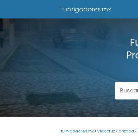
fumigadores.mx
F
Pr
fumigadores.mx
veracruz
orizaba