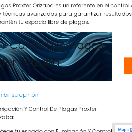
gas Proxter Orizaba es un referente en el control
 y técnicas avanzadas para garantizar resultados
antén tu espacio libre de plagas.
Y Control De Plagas
xter Orizaba
ribir su opinión
migación Y Control De Plagas Proxter
izaba:
otege tu espacio con Fumigación Y Control