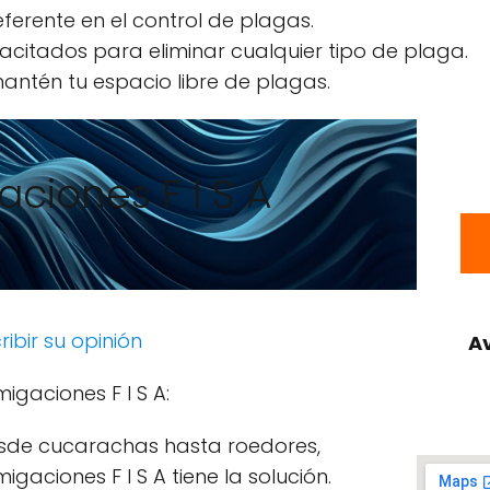
eferente en el control de plagas.
acitados para eliminar cualquier tipo de plaga.
antén tu espacio libre de plagas.
ciones F I S A
ribir su opinión
Av
igaciones F I S A:
sde cucarachas hasta roedores,
igaciones F I S A tiene la solución.