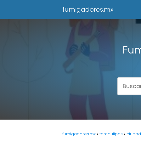
fumigadores.mx
Fum
fumigadores.mx
tamaulipas
ciudad