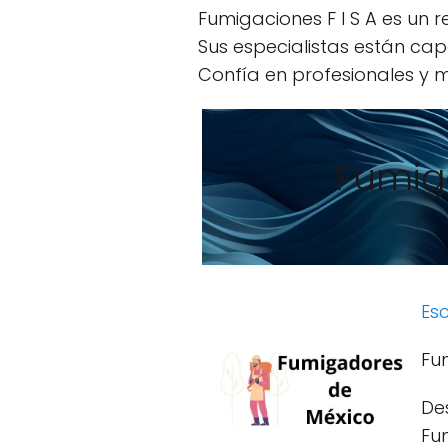
Fumigaciones F I S A es un r
Sus especialistas están cap
Confía en profesionales y m
Fumiga
Esc
Fum
De
Fum