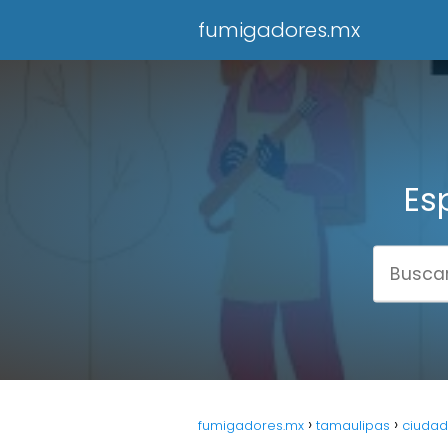
fumigadores.mx
Es
fumigadores.mx
tamaulipas
ciuda