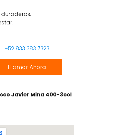
 duraderos.
star.
+52 833 383 7323
LLamar Ahora
isco Javier Mina 400-3col