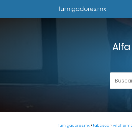
fumigadores.mx
Alfa
fumigadores.mx
tabasco
villaherm