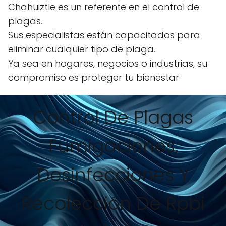
Chahuiztle es un referente en el control de
plagas.
Sus especialistas están capacitados para
eliminar cualquier tipo de plaga.
Ya sea en hogares, negocios o industrias, su
compromiso es proteger tu bienestar.
Control De Plagas
Fumigaciones,
Desinfecciones Y
Recolección De Rpbi