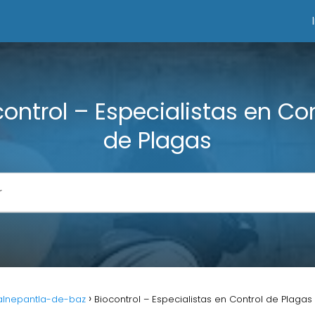
control – Especialistas en Con
de Plagas
lalnepantla-de-baz
Biocontrol – Especialistas en Control de Plagas