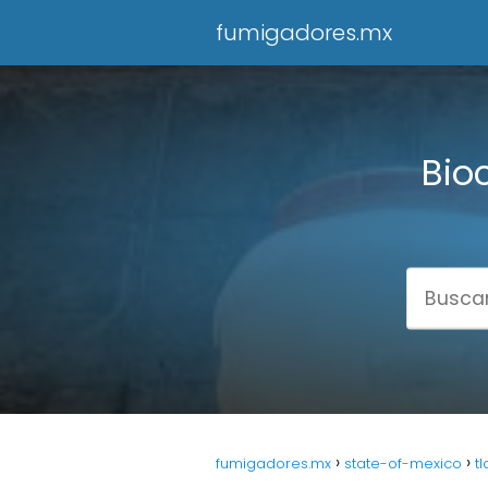
fumigadores.mx
Bio
fumigadores.mx
state-of-mexico
t