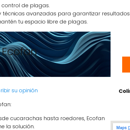
l control de plagas.
 y técnicas avanzadas para garantizar resultados
antén tu espacio libre de plagas.
Ecofan
ribir su opinión
Col
ofan:
sde cucarachas hasta roedores, Ecofan
ne la solución.