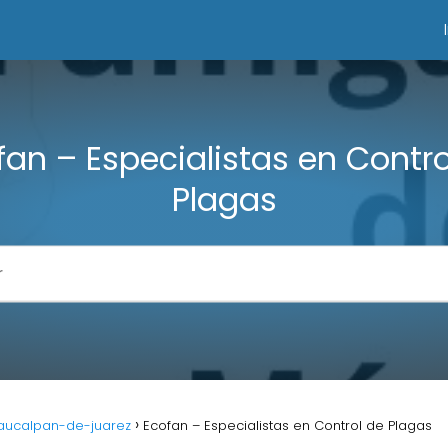
fan – Especialistas en Contro
Plagas
aucalpan-de-juarez
Ecofan – Especialistas en Control de Plagas