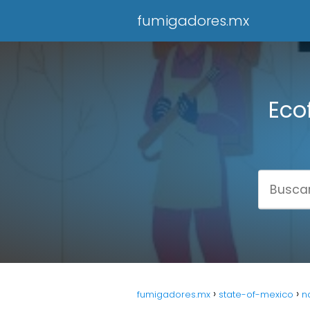
fumigadores.mx
Eco
fumigadores.mx
state-of-mexico
n