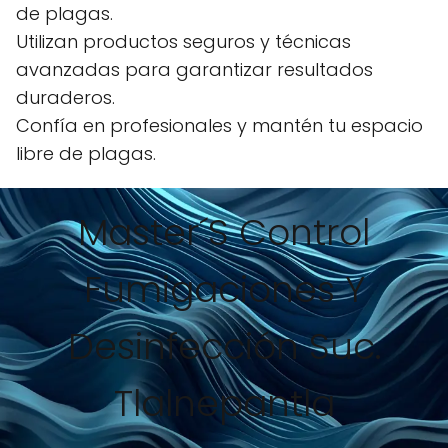
de plagas.
Utilizan productos seguros y técnicas
avanzadas para garantizar resultados
duraderos.
Confía en profesionales y mantén tu espacio
libre de plagas.
Master´S Control
Fumigaciones Y
Desinfección Suc.
Tlalnepantla