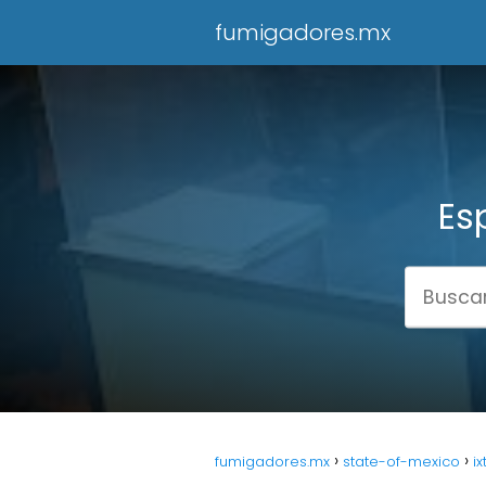
fumigadores.mx
Es
fumigadores.mx
state-of-mexico
i