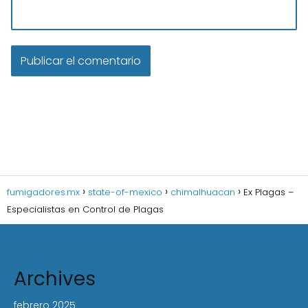
fumigadores.mx
state-of-mexico
chimalhuacan
Ex Plagas –
Especialistas en Control de Plagas
Archives
febrero 2025