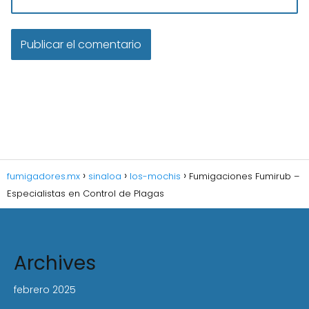
fumigadores.mx
sinaloa
los-mochis
Fumigaciones Fumirub –
Especialistas en Control de Plagas
Archives
febrero 2025