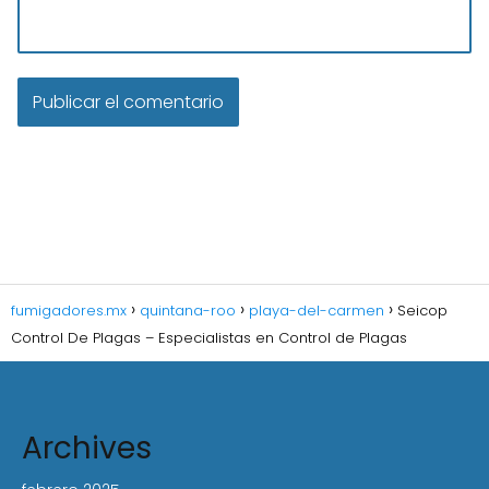
fumigadores.mx
quintana-roo
playa-del-carmen
Seicop
Control De Plagas – Especialistas en Control de Plagas
Archives