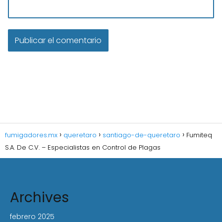
fumigadores.mx
queretaro
santiago-de-queretaro
Fumiteq
S.A. De C.V. – Especialistas en Control de Plagas
Archives
febrero 2025