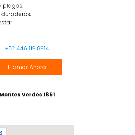
e plagas.
 duraderos.
star.
+52 446 119 8914
LLamar Ahora
Montes Verdes 1851