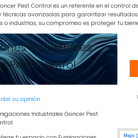
oncer Pest Control es un referente en el control d
 y técnicas avanzadas para garantizar resultados
 o industrias, su compromiso es proteger tu biene
ones Industriales
r Pest Control
ribir su opinión
migaciones Industriales Goncer Pest
trol:
otege tu espacio con Fumigaciones