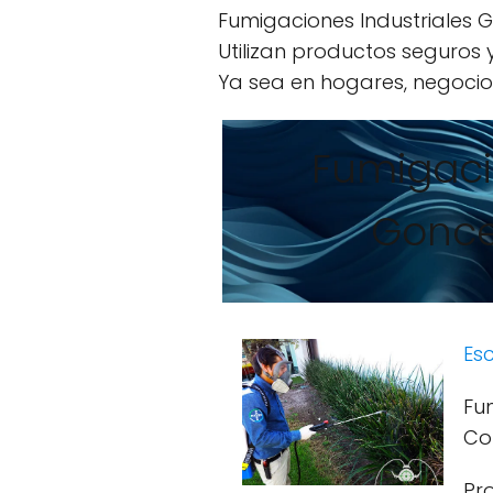
Fumigaciones Industriales G
Utilizan productos seguros
Ya sea en hogares, negocios
Fumigaci
Gonce
Esc
Fu
Con
Pr