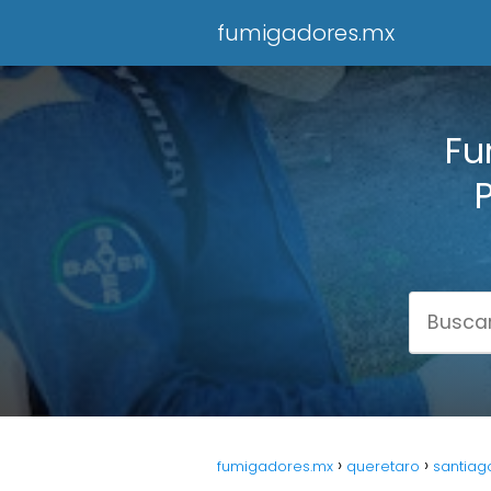
fumigadores.mx
Fu
P
fumigadores.mx
queretaro
santiag