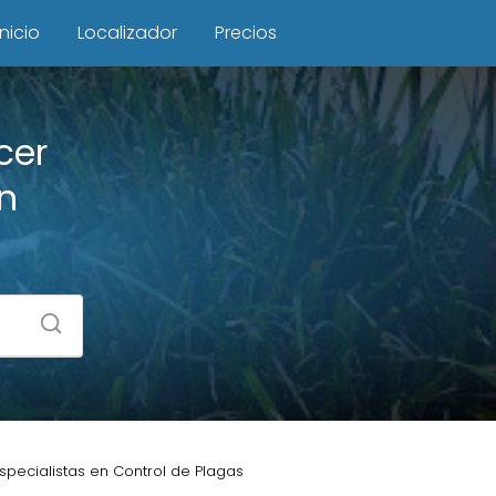
Inicio
Localizador
Precios
cer
en
specialistas en Control de Plagas