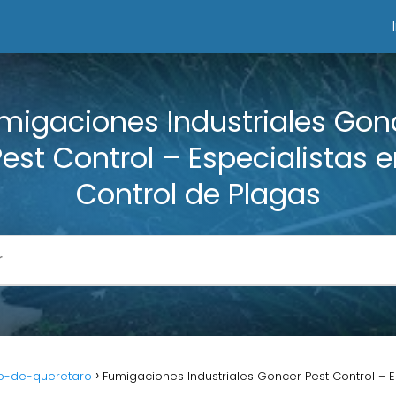
migaciones Industriales Gon
est Control – Especialistas 
Control de Plagas
o-de-queretaro
Fumigaciones Industriales Goncer Pest Control – E