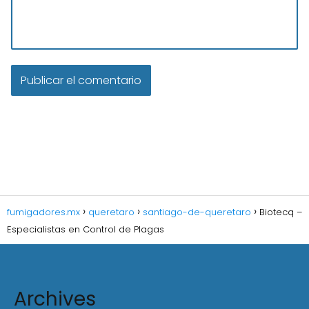
fumigadores.mx
queretaro
santiago-de-queretaro
Biotecq –
Especialistas en Control de Plagas
Archives