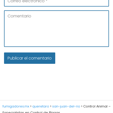
fumigadores.mx
queretaro
san-juan-del-rio
Control Animal –
Especialistas en Control de Plagas