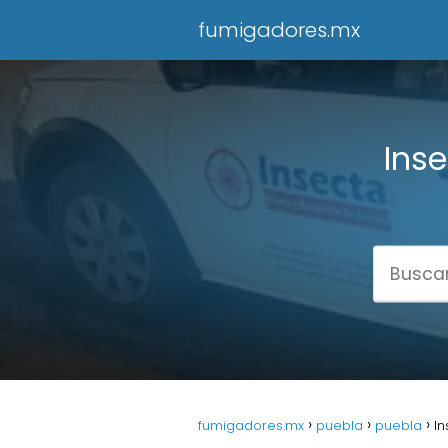
fumigadores.mx
Inse
fumigadores.mx
puebla
puebla
In