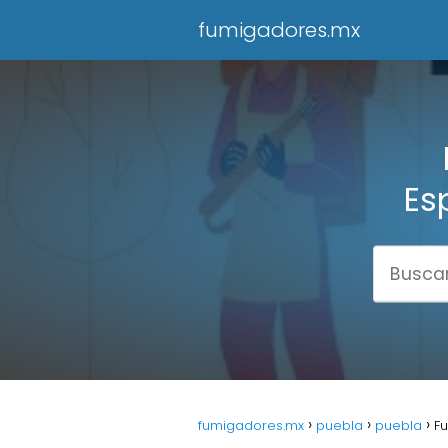
fumigadores.mx
Es
fumigadores.mx
puebla
puebla
Fu