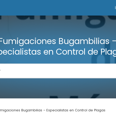
Fumigaciones Bugambilias 
pecialistas en Control de Pla
migaciones Bugambilias – Especialistas en Control de Plagas