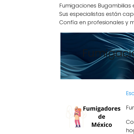
Fumigaciones Bugambilias es
Sus especialistas están cap
Confía en profesionales y m
Fumigaci
Esc
Fu
Co
ho