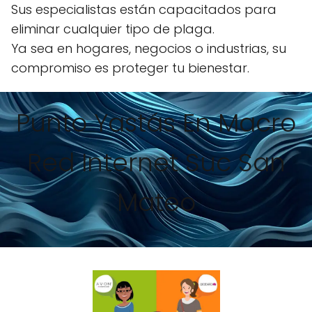
Sus especialistas están capacitados para
eliminar cualquier tipo de plaga.
Ya sea en hogares, negocios o industrias, su
compromiso es proteger tu bienestar.
Punto Yastás En Macro
Red Internet Suc San
Mateo