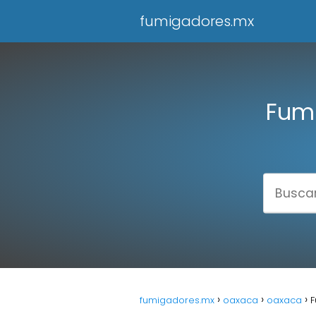
fumigadores.mx
Fumi
fumigadores.mx
oaxaca
oaxaca
F