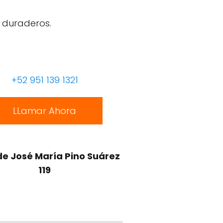
 duraderos.
+52 951 139 1321
LLamar Ahora
de José María Pino Suárez
119