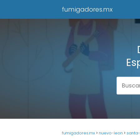
fumigadores.mx
Es
fumigadores.mx
nuevo-leon
santa-