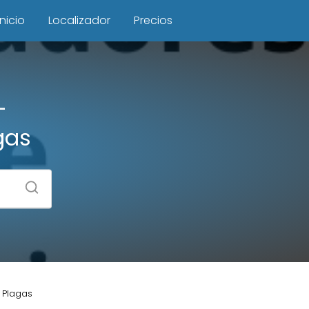
Inicio
Localizador
Precios
–
gas
e Plagas