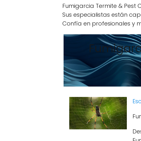
Fumigarcia Termite & Pest C
Sus especialistas están cap
Confía en profesionales y m
Fumigarc
Esc
Fu
De
Fum