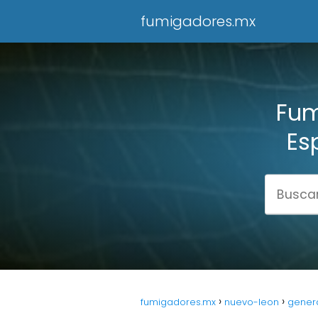
fumigadores.mx
Fum
Es
fumigadores.mx
nuevo-leon
gener