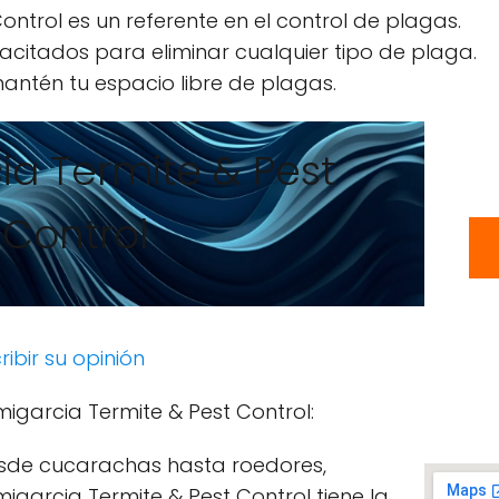
ontrol es un referente en el control de plagas.
acitados para eliminar cualquier tipo de plaga.
antén tu espacio libre de plagas.
ia Termite & Pest
Control
ribir su opinión
migarcia Termite & Pest Control:
sde cucarachas hasta roedores,
igarcia Termite & Pest Control tiene la