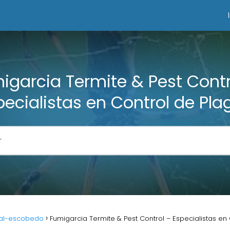
igarcia Termite & Pest Contr
pecialistas en Control de Pla
al-escobedo
Fumigarcia Termite & Pest Control – Especialistas en