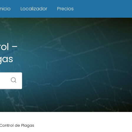
Inicio
Localizador
Precios
ol –
gas
 Control de Plagas