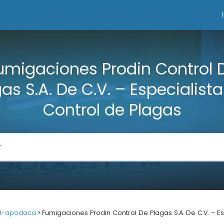
umigaciones Prodin Control 
as S.A. De C.V. – Especialist
Control de Plagas
d-apodaca
Fumigaciones Prodin Control De Plagas S.A. De C.V. – E