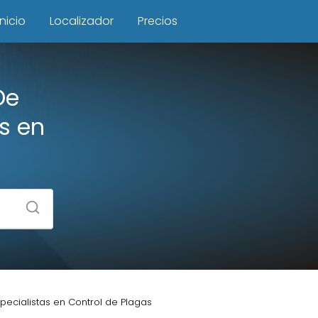
Inicio
Localizador
Precios
De
as en
specialistas en Control de Plagas