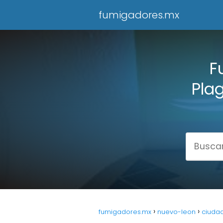
fumigadores.mx
F
Plag
fumigadores.mx
nuevo-leon
ciuda