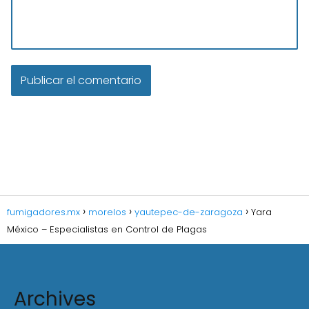
fumigadores.mx
morelos
yautepec-de-zaragoza
Yara
México – Especialistas en Control de Plagas
Archives