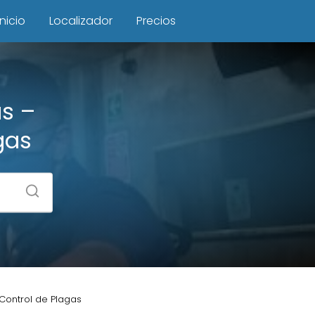
Inicio
Localizador
Precios
as –
gas
 Control de Plagas