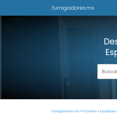
fumigadores.mx
Des
Es
fumigadores.mx
morelos
yautepec