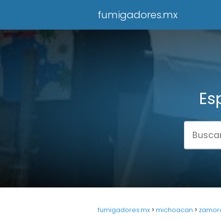
fumigadores.mx
Es
fumigadores.mx
michoacan
zamor