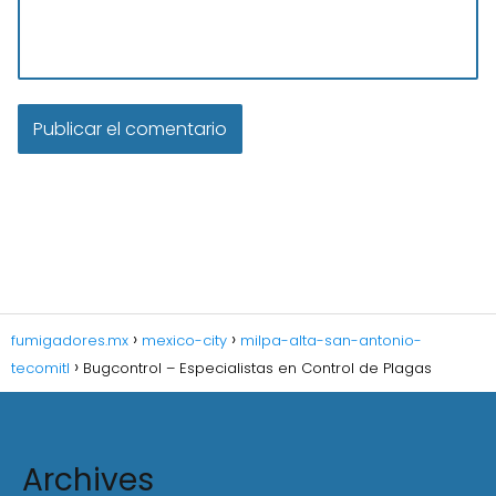
fumigadores.mx
mexico-city
milpa-alta-san-antonio-
tecomitl
Bugcontrol – Especialistas en Control de Plagas
Archives