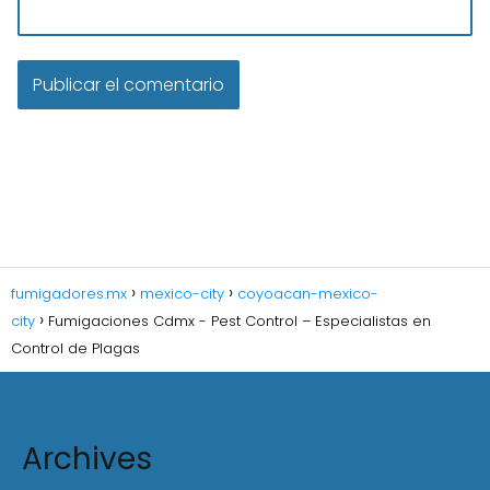
fumigadores.mx
mexico-city
coyoacan-mexico-
city
Fumigaciones Cdmx - Pest Control – Especialistas en
Control de Plagas
Archives