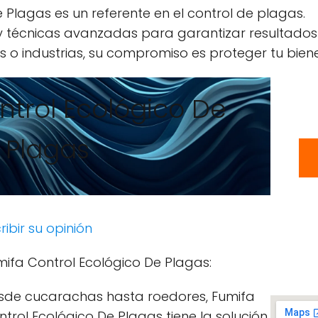
 Plagas es un referente en el control de plagas.
 y técnicas avanzadas para garantizar resultados
 o industrias, su compromiso es proteger tu biene
ntrol Ecológico De
Plagas
ribir su opinión
mifa Control Ecológico De Plagas:
sde cucarachas hasta roedores, Fumifa
trol Ecológico De Plagas tiene la solución.