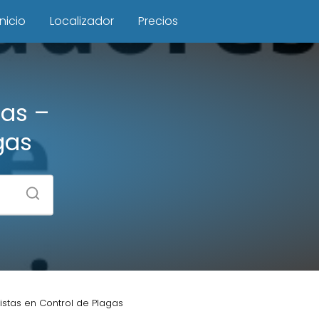
Inicio
Localizador
Precios
gas –
gas
istas en Control de Plagas