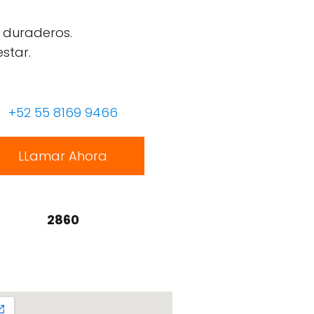
 duraderos.
star.
+52 55 8169 9466
LLamar Ahora
2860