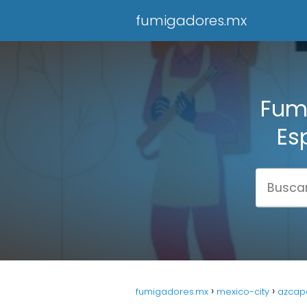
fumigadores.mx
Fumi
Es
fumigadores.mx
mexico-city
azcap