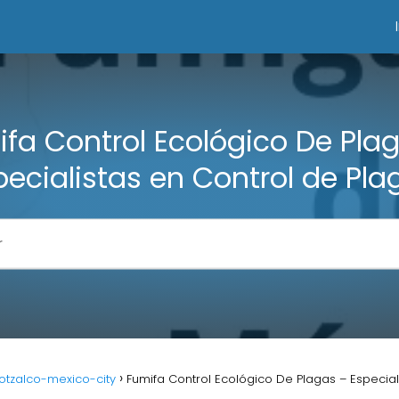
fa Control Ecológico De Pla
pecialistas en Control de Pla
otzalco-mexico-city
Fumifa Control Ecológico De Plagas – Especial