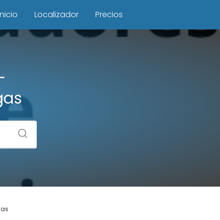
Inicio
Localizador
Precios
–
gas
gas