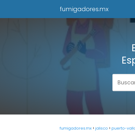
fumigadores.mx
Es
fumigadores.mx
jalisco
puerto-vall