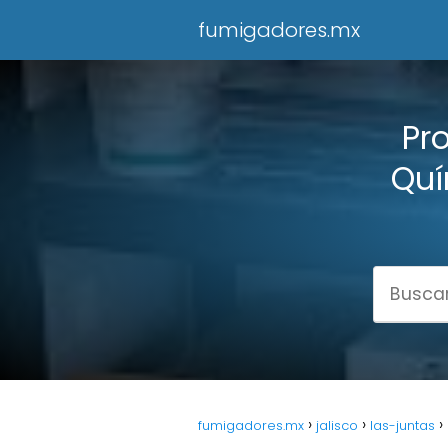
fumigadores.mx
Pr
Quí
fumigadores.mx
jalisco
las-juntas