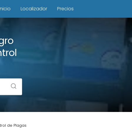
Inicio
Localizador
Precios
gro
trol
trol de Plagas