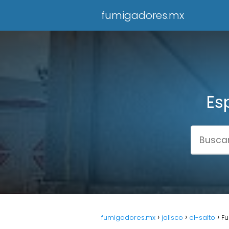
fumigadores.mx
Es
fumigadores.mx
jalisco
el-salto
Fu