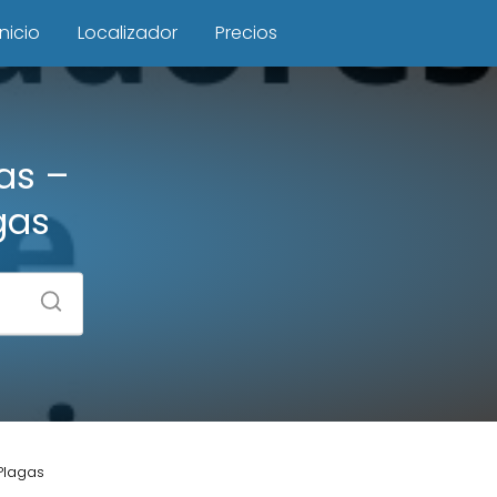
Inicio
Localizador
Precios
as –
gas
Plagas