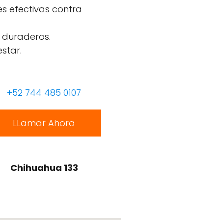
s efectivas contra
 duraderos.
star.
+52 744 485 0107
LLamar Ahora
Chihuahua 133