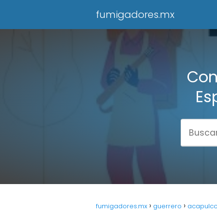
fumigadores.mx
Con
Es
fumigadores.mx
guerrero
acapulc