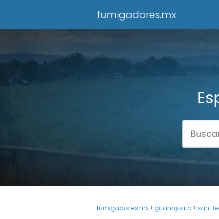
fumigadores.mx
Es
fumigadores.mx
guanajuato
san-fe