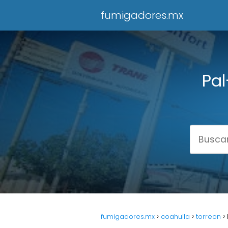
fumigadores.mx
Pal
fumigadores.mx
coahuila
torreon