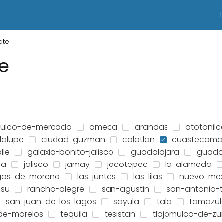
ate
e
lulco-de-mercado
ameca
arandas
atotonilc
dalupe
ciudad-guzman
colotlan
cuastecoma
lle
galaxia-bonito-jalisco
guadalajara
guadal
pa
jalisco
jamay
jocotepec
la-alameda
gos-de-moreno
las-juntas
las-lilas
nuevo-mex
esu
rancho-alegre
san-agustin
san-antonio-
san-juan-de-los-lagos
sayula
tala
tamazul
-de-morelos
tequila
tesistan
tlajomulco-de-zu