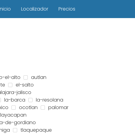
Inicio
Localizador
Precios
o-el-alto
autlan
te
el-salto
ajara-jalisco
la-barca
la-resolana
ico
ocotlan
palomar
tlayacapan
a-de-gordiano
niga
tlaquepaque