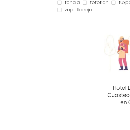
tonala
tototlan
tuxp
zapotlanejo
Hotel 
Cuasteco
en 