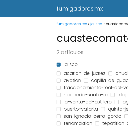
fumigadores.mx
fumigadores.mx
jalisco
cuastecom
cuastecomat
2 artículos
jalisco
acatlan-de-juarez
ahua
ayotlan
capilla-de-gua
fraccionamiento-real-del-va
hacienda-santa-fe
ixta
la-venta-del-astillero
la
puerto-vallarta
quinta-j
san-ignacio-cerro-gordo
tenamaxtlan
tepatitlan