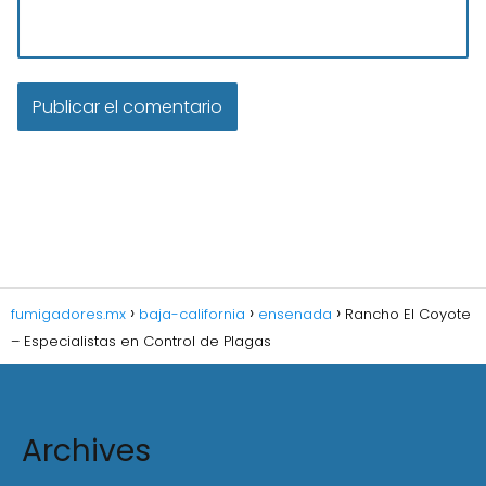
fumigadores.mx
baja-california
ensenada
Rancho El Coyote
– Especialistas en Control de Plagas
Archives