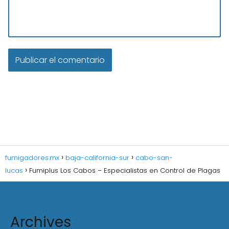
fumigadores.mx
baja-california-sur
cabo-san-
lucas
Fumiplus Los Cabos – Especialistas en Control de Plagas
Archives