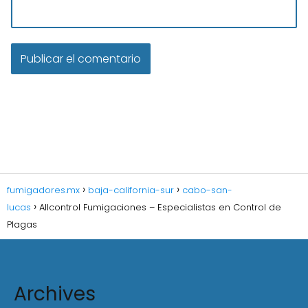
fumigadores.mx
baja-california-sur
cabo-san-
lucas
Allcontrol Fumigaciones – Especialistas en Control de
Plagas
Archives