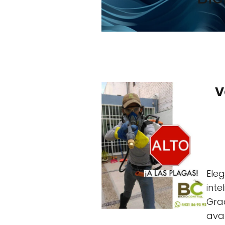
V
Eleg
inte
Grac
avan