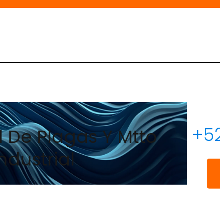
+52
l De Plagas Y Mtto
ndustrial